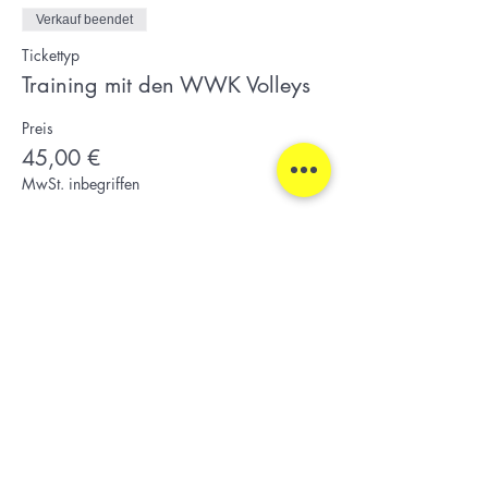
Verkauf beendet
Tickettyp
Training mit den WWK Volleys
Preis
45,00 €
MwSt. inbegriffen
Diese Veranstaltung teilen
beachdome
Margarethe-Danzi-Straße 21, 80639 München
Email: play@beachdome.de