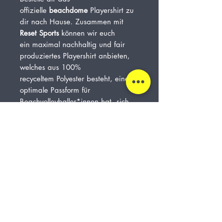
offizielle
beachdome
Playershirt zu
dir nach Hause. Zusammen mit
Reset Sports
können wir euch
ein maximal nachhaltig und fair
produziertes Playershirt anbieten,
welches aus 100%
recyceltem Polyester besteht, eine
optimale Passform für
Beachvolleyballer*innen hat, sich
top anfühlt und auch noch klasse
aussieht ;)
Zu haben ist das gute Stück in allen
gängigen Größen und zwei
unterschiedlichen Passformen und
Farben für Herren und Damen.
beachdome
Margarethe-Danzi-Straße 21, 80639 München