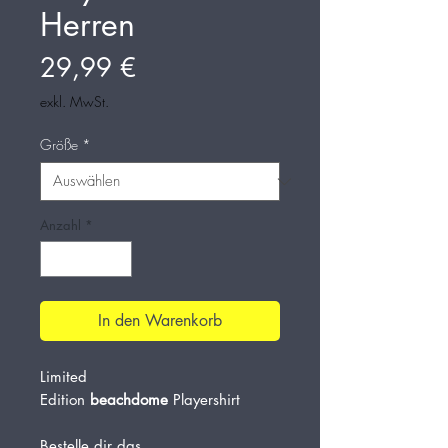
Herren
Preis
29,99 €
exkl. MwSt.
Größe
*
Anzahl
*
In den Warenkorb
Limited
Edition
beachdome
Playershirt
Bestelle dir das